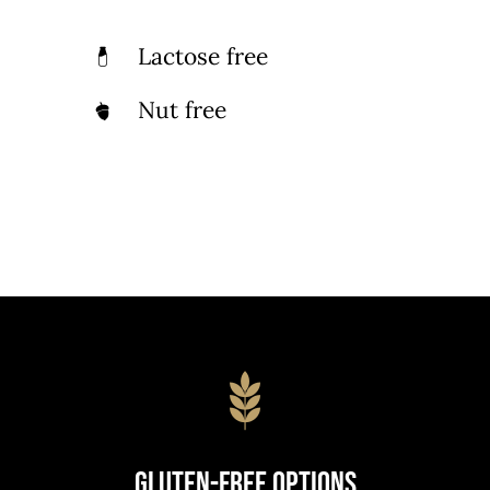
Lactose free
Nut free
Gluten-Free Options