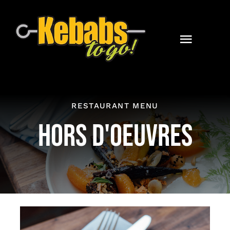
Skip
to
content
Toggle
Naviga
Home
Catering
RESTAURANT MENU
HORS D'OEUVRES
Contact
Online Orders