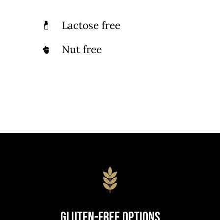
Lactose free
Nut free
Gluten-Free Options