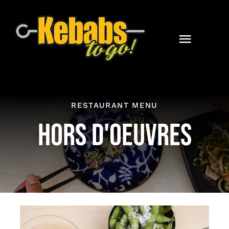
Skip
to
content
Toggle
Naviga
Home
Catering
RESTAURANT MENU
HORS D'OEUVRES
Contact
Online Orders